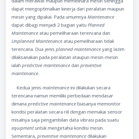
dalam merawat maupun memelihara mesin sehingga
dapat mengoptimalkan kinerja dari peralatan maupun
mesin yang dipakai. Pada umumnya
Maintenance
dapat dibagi menjadi 2 bagian yaitu
Planned
Maintenance
atau pemeliharaan terencana dan
Unplanned Maintenance
atau pemeliharaan tidak
terencana. Dua jenis
planned maintenance
yang lazim
dilaksanakan pada peralatan ataupun mesin-mesin
ialah
predictive maintenance
dan
preventive
maintenance.
Kedua jenis
maintenance
ini dilakukan secara
terencana namun memiliki perbedaan mendasar
dimana
predictive maintenance
biasanya memonitor
kondisi peralatan secara riil dengan memakai sensor
misalnya saja pengambilan data vibrasi pada suatu
equipment
untuk mengetahui kondisi mesin.
Sementara,
preventive maintenance
dilakukan