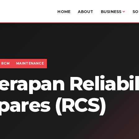
HOME
ABOUT
BUSINESS
SO
 RCM
MAINTENANCE
rapan Reliabil
pares (RCS)