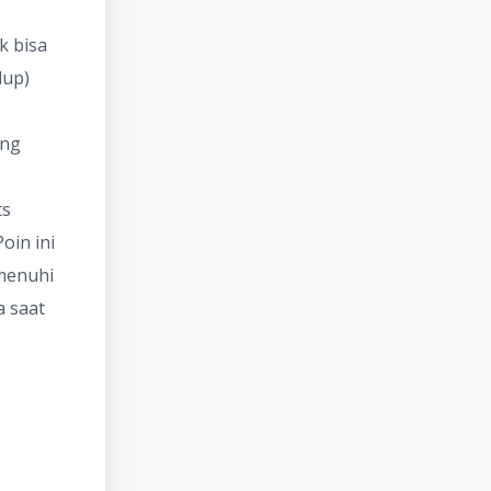
k bisa
dup)
ang
ts
oin ini
menuhi
a saat