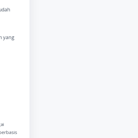
sudah
m yang
ai
berbasis