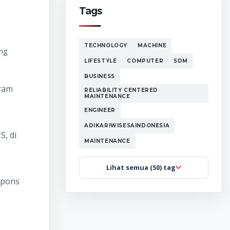
Tags
TECHNOLOGY
MACHINE
ung
LIFESTYLE
COMPUTER
SDM
BUSINESS
gram
RELIABILITY CENTERED
MAINTENANCE
ENGINEER
ADIKARIWISESAINDONESIA
S, di
MAINTENANCE
Lihat semua (50) tag
spons