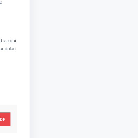
ap
bernilai
andalan
DF