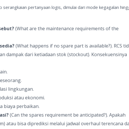
 serangkaian pertanyaan logis, dimulai dari mode kegagalan hing
sebut?
(What are the maintenance requirements of the
rsedia?
(What happens if no spare part is available?). RCS ti
 dampak dari ketiadaan stok (stockout). Konsekuensinya
ain.
eseorang.
asi lingkungan.
duksi atau ekonomi.
 biaya perbaikan.
asi?
(Can the spares requirement be anticipated?). Apakah
 atau bisa diprediksi melalui jadwal overhaul terencana d