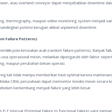
 blower, atau overland conveyor dapat menyebabkan downtime dal
oring, thermography, maupun online monitoring system menjadi sa
l dibandingkan potensi kerugian akibat unplanned downtime.
om Failure Patterns)
miliki pola kerusakan acak (random failure patterns). Banyak fail
usia operasional mesin, melainkan dipengaruhi oleh faktor sepert
ting, maupun perubahan beban operasi.
ring kali tidak mampu memberikan hasil optimal karena maintenan
Melalui CBM, perusahaan dapat memonitor kondisi mesin secara k
 sebelum berkembang menjadi failure yang lebih besar.
-F Interval (Potential Failure to Functional Failure) yang memad