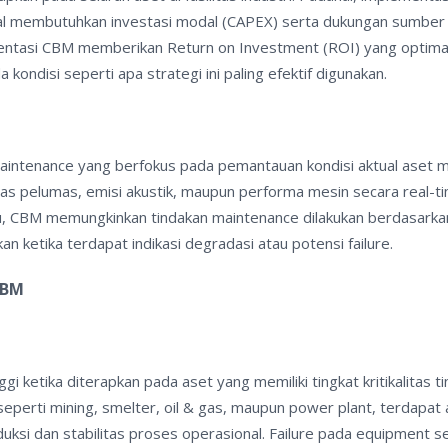
igital membutuhkan investasi modal (CAPEX) serta dukungan sumber
ementasi CBM memberikan Return on Investment (ROI) yang optima
ndisi seperti apa strategi ini paling efektif digunakan.
intenance yang berfokus pada pemantauan kondisi aktual aset me
tas pelumas, emisi akustik, maupun performa mesin secara real-ti
, CBM memungkinkan tindakan maintenance dilakukan berdasarka
kan ketika terdapat indikasi degradasi atau potensi failure.
CBM
i ketika diterapkan pada aset yang memiliki tingkat kritikalitas ti
 seperti mining, smelter, oil & gas, maupun power plant, terdapat 
ksi dan stabilitas proses operasional. Failure pada equipment s