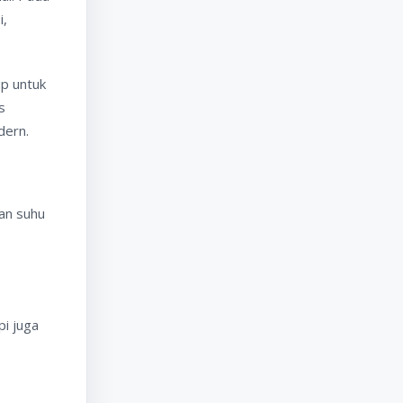
i,
up untuk
s
dern.
gan suhu
pi juga