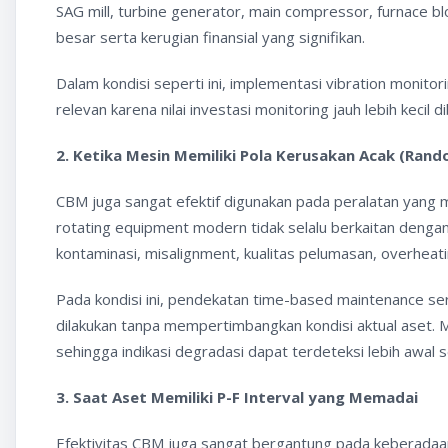
SAG mill, turbine generator, main compressor, furnace
besar serta kerugian finansial yang signifikan.
Dalam kondisi seperti ini, implementasi vibration monit
relevan karena nilai investasi monitoring jauh lebih keci
2. Ketika Mesin Memiliki Pola Kerusakan Acak (Rand
CBM juga sangat efektif digunakan pada peralatan yang me
rotating equipment modern tidak selalu berkaitan dengan 
kontaminasi, misalignment, kualitas pelumasan, overhea
Pada kondisi ini, pendekatan time-based maintenance se
dilakukan tanpa mempertimbangkan kondisi aktual aset. 
sehingga indikasi degradasi dapat terdeteksi lebih awal
3. Saat Aset Memiliki P-F Interval yang Memadai
Efektivitas CBM juga sangat bergantung pada keberadaan P