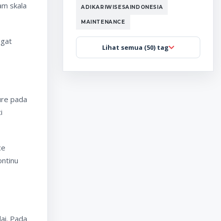
am skala
ADIKARIWISESAINDONESIA
MAINTENANCE
ngat
Lihat semua (50) tag
ure pada
i
ce
ontinu
ai. Pada