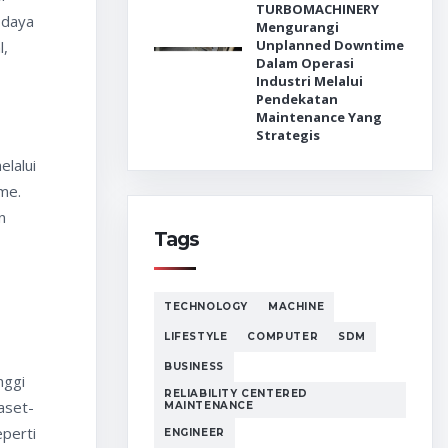
TURBOMACHINERY
 daya
Mengurangi
Unplanned Downtime
l,
Dalam Operasi
Industri Melalui
Pendekatan
Maintenance Yang
Strategis
lalui
me.
n
Tags
TECHNOLOGY
MACHINE
LIFESTYLE
COMPUTER
SDM
BUSINESS
nggi
RELIABILITY CENTERED
aset-
MAINTENANCE
eperti
ENGINEER