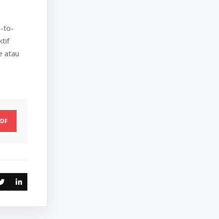
n-to-
tif
e atau
DF