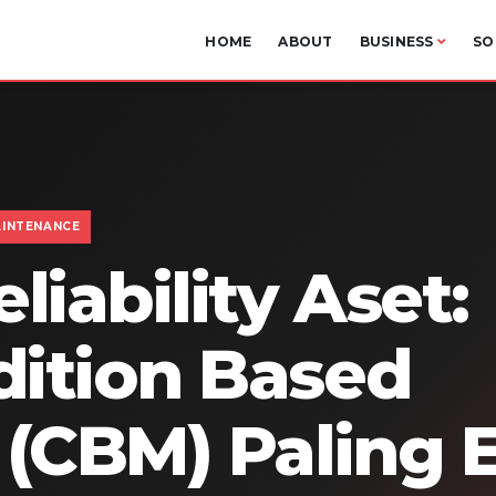
HOME
ABOUT
BUSINESS
SO
INTENANCE
liability Aset:
ition Based
(CBM) Paling E