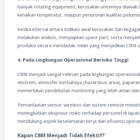
banyak rotating equipment, kerusakan umumnya diawali d
kenaikan temperatur, maupun penurunan kualitas pelumas 
Ketika interval antara indikasi awal kerusakan dan kegag
melakukan analisis, menyiapkan spare part, serta menj
produksi secara mendadak. Inilah yang menjadikan CBM s
4. Pada Lingkungan Operasional Berisiko Tinggi
CBM menjadi sangat relevan pada lingkungan operasional 
ekstrem, atmosfer berbahaya (hazardous area), paparan 
memerlukan pendekatan monitoring yang lebih aman dan 
Pemanfaatan sensor wireless dan sistem remote monitor
meningkatkan eksposur risiko terhadap personel di lapanga
mendukung aspek keselamatan kerja dan efisiensi operas
Kapan CBM Menjadi Tidak Efektif?