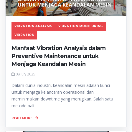
VIBRATION ANALYSIS
VIBRATION MONITORING
VIBRATION
Manfaat Vibration Analysis dalam
Preventive Maintenance untuk
Menjaga Keandalan Mesin
08 July 2025
Dalam dunia industri, keandalan mesin adalah kunci
untuk menjaga kelancaran operasional dan
meminimalkan downtime yang merugikan. Salah satu
metode pali...
READ MORE