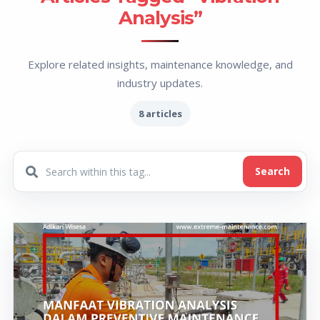
Analysis”
Explore related insights, maintenance knowledge, and
industry updates.
8 articles
Search