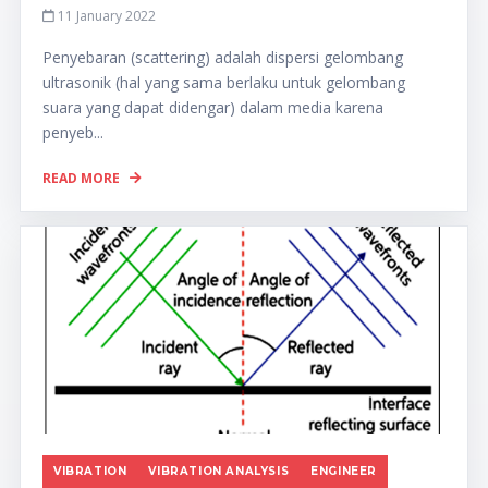
11 January 2022
Penyebaran (scattering) adalah dispersi gelombang
ultrasonik (hal yang sama berlaku untuk gelombang
suara yang dapat didengar) dalam media karena
penyeb...
READ MORE
VIBRATION
VIBRATION ANALYSIS
ENGINEER