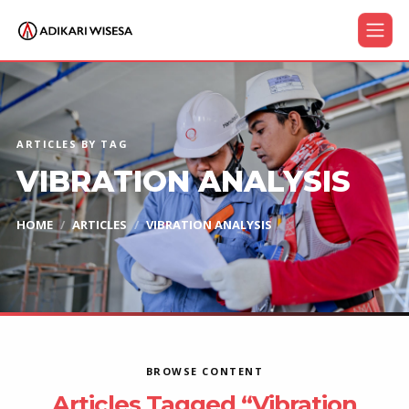
ARTICLES BY TAG
VIBRATION ANALYSIS
HOME
ARTICLES
VIBRATION ANALYSIS
BROWSE CONTENT
Articles Tagged “Vibration