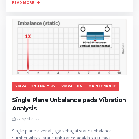
READ MORE
VIBRATION ANALYSIS
VIBRATION
MAINTENANCE
Single Plane Unbalance pada Vibration
Analysis
22 April 2022
Single plane dikenal juga sebagai static unbalance.
Sumber vibrasi static unbalance adalah satu gaya