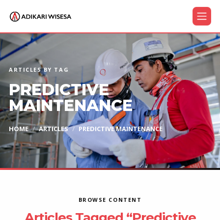
ARTICLES BY TAG
PREDICTIVE
MAINTENANCE
HOME
ARTICLES
PREDICTIVE MAINTENANCE
BROWSE CONTENT
Articles Tagged “Predictive