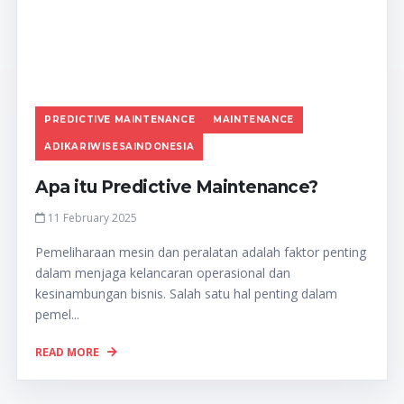
PREDICTIVE MAINTENANCE
MAINTENANCE
ADIKARIWISESAINDONESIA
Apa itu Predictive Maintenance?
11 February 2025
Pemeliharaan mesin dan peralatan adalah faktor penting
dalam menjaga kelancaran operasional dan
kesinambungan bisnis. Salah satu hal penting dalam
pemel...
READ MORE